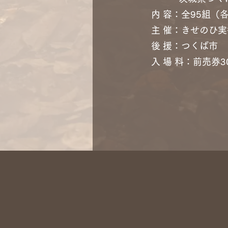
内 容：全95組（
主 催：きせのひ
後 援：つくば市
入 場 料：前売券3