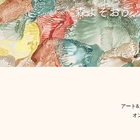
森よそおう
アート
オ