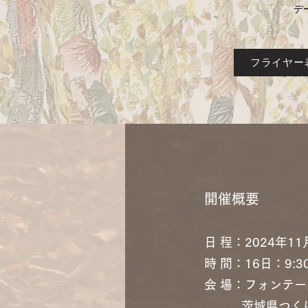
デ
フライヤー
開催概要
日 程：2024年
時 間：16日：9:30
会 場：フォンテーヌ
​ 茨城県つくば