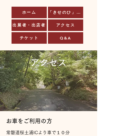
ホーム
「きせのひ」とは
出展者・出店者
アクセス
チケット
Q&A
アクセス
お車をご利用の方
常磐道桜土浦ICより車で１０分