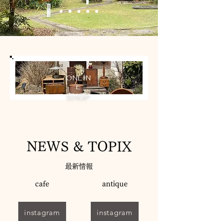
ONLIN
E
SHOP
NEWS & TOPIX
最新情報
cafe
antique
instagram
instagram