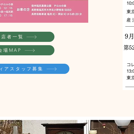
10:
東
産
9月
出店者一覧
第5
会場MAP
コ
ィアスタッフ募集
13:
東京