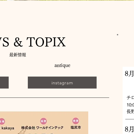
S & TOPIX
最新情報
antique
8
instagram
チ
10:
長
8月