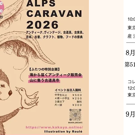
10:
東
産
8月
第5
コ
12:
東京
9月