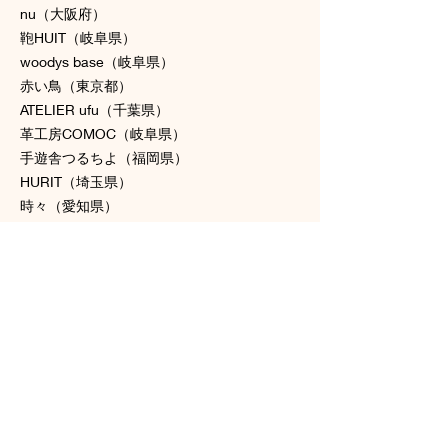
nu（大阪府）
鞄HUIT（岐阜県）
woodys base（岐阜県）
赤い鳥（東京都）
ATELIER ufu（千葉県）
革工房COMOC（岐阜県）
手遊舎つるちよ（福岡県）
HURIT（埼玉県）
時々（愛知県）
atelier a9ua（群馬県）
Andy's House（愛知県）
*tokotokokuma*（東京都）
kumayama（愛知県）
Pan puri yêe（兵庫県）
komachi（静岡県）
夜遊びふくろうのアクセサリー屋さん（東京
都）
やなさん工房（東京都）
カケス舎（埼玉県）