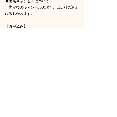
◆出店キャンセルについて
内定後のキャンセルの場合、出店料の返金
は致しかねます。
【お申込み】
出店申し込みフォーム(googleフォーム)に
て、必要事項をご入力後送信して下さい。
​二次募集
締め切り 2026年6月24日(水) 21:00
内定通知 6月30日(火)中にメールにて
ご連絡を致します。
応募フォーム
制作進行の都合により、スケジュールは変更
される場合がございます。大幅な変更が発生
した場合は事前にお知らせいたします。
万が一、荒天予報などによる中止の場合は２
日前時点の天気予報にて判断し、決定次第お