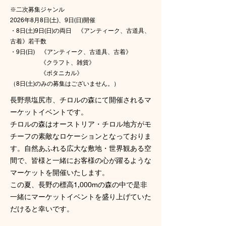
​※二次募集ジャンル
2026年8月8日(土)、9日(日)開催
・8日(土)9日(日)の両日 《アンティーク、古道具、
古着》若干数
・9日(日) 《アンティーク、古道具、古着》
《クラフト、雑貨》
《ボタニカル》​
​（8日(土)のみの募集はございません。）
長野県塩尻市、チロルの森にて開催されるマ
ーケットイベントです。
チロルの森はオーストリア・チロル地方がモ
チーフの素敵なロケーションとなっておりま
す。自然あふれる広大な敷地・世界観ある空
間で、皆様と一緒にお客様の心が躍るような
マーケットを開催いたします。
この夏、長野の標高1,000mの森の中で是非
一緒にマーケットイベントを盛り上げていた
だけると幸いです。