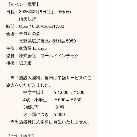
【イベント概要】
日程：2026年8月8日(土)、9日(日)
雨天決行
時間：Open10:00/Close17:00
会場：チロルの森
長野県塩尻市北小野相吉5050
主催：家貨屋 kakaya
協賛：株式会社 ワールドインテック
後援：塩尻市
※『施設入園料』当日は半額サービスのご
協力をいただきました。
中学生以上 ￥1,000→￥500
4歳～小学生 ￥500→￥250
3歳以下 無料
犬一頭につき ￥300
※出店者様に入園料は発生いたしません。​
【ご出店概要】