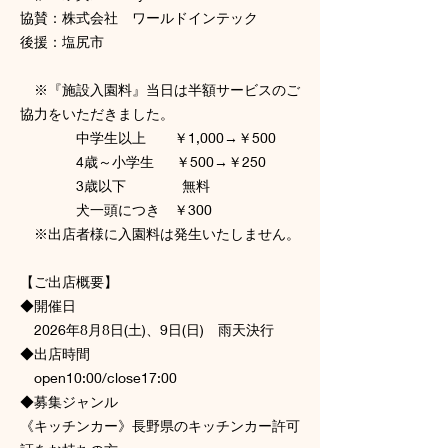
協賛：株式会社 ワールドインテック
後援：塩尻市
※『施設入園料』当日は半額サービスのご
協力をいただきました。
中学生以上 ￥1,000→￥500
4歳～小学生 ￥500→￥250
3歳以下 無料
犬一頭につき ￥300
※出店者様に入園料は発生いたしません。​
【ご出店概要】
◆開催日
2026年8月8日(土)、9日(日) ​雨天決行
◆出店時間
open10:00/close17:00
◆募集ジャンル
《キッチンカー》長野県のキッチンカー許可