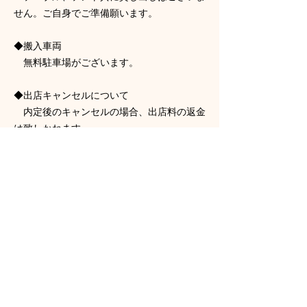
せん。ご自身でご準備願います。
◆搬入車両
無料駐車場がございます。
◆出店キャンセルについて
内定後のキャンセルの場合、出店料の返金
は致しかねます。
【お申込み】
出店申し込みフォーム(googleフォーム)に
て、必要事項をご入力後送信して下さい。
締め切り 2026年6月15日(月) 21:00
内定通知 6月22日(月)中にメールにて
ご連絡を致します。
応募フォーム