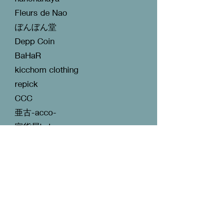
Fleurs de Nao
ぼんぼん堂
Depp Coin
BaHaR
kicchom clothing
repick
CCC
亜古-acco-
家貨屋kakaya
7月6日(日)
リビングネクスト
Rutiru
おぎ工房