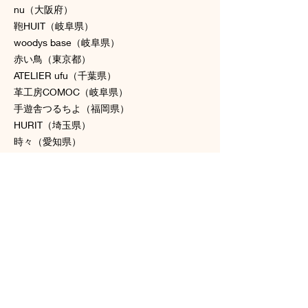
nu（大阪府）
鞄HUIT（岐阜県）
woodys base（岐阜県）
赤い鳥（東京都）
ATELIER ufu（千葉県）
革工房COMOC（岐阜県）
手遊舎つるちよ（福岡県）
HURIT（埼玉県）
時々（愛知県）
atelier a9ua（群馬県）
Andy's House（愛知県）
*tokotokokuma*（東京都）
kumayama（愛知県）
Pan puri yêe（兵庫県）
komachi（静岡県）
夜遊びふくろうのアクセサリー屋さん（東京
都）
やなさん工房（東京都）
カケス舎（埼玉県）