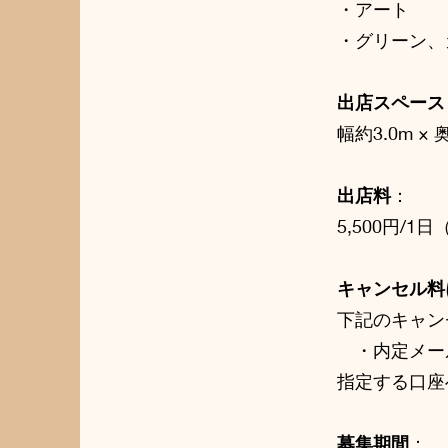
・アート
・グリーン、
出店スペース
幅約3.0m ×
出店料
：
5,500円/
キャンセル料
下記のキャン
・内定メー
指定する口座
募集期間
：