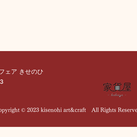
フェア きせのひ
3
opyright © 2023 kisenohi art&craft All Rights Reserv