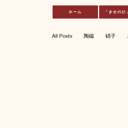
ホーム
「きせのひ
All Posts
陶磁
硝子
イラスト・デザイン・アー