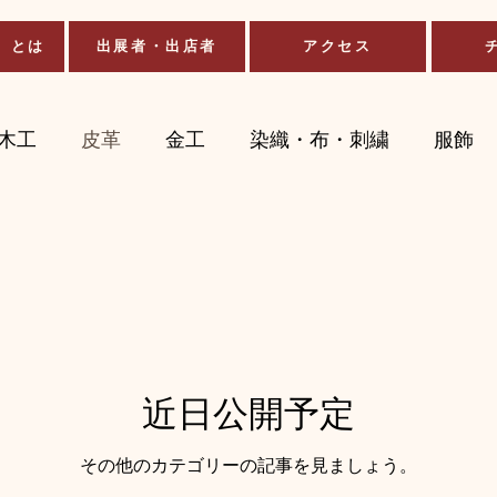
」とは
出展者・出店者
アクセス
木工
皮革
金工
染織・布・刺繍
服飾
ト
生花・ドライフラワー
その他
フード
近日公開予定
その他のカテゴリーの記事を見ましょう。