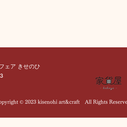
フェア きせのひ
3
opyright © 2023 kisenohi art&craft All Rights Reserv