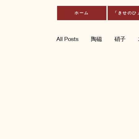
ホーム
「きせのひ
All Posts
陶磁
硝子
イラスト・デザイン・アー