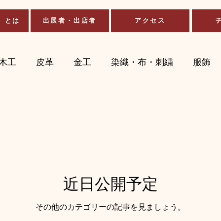
」とは
出展者・出店者
アクセス
木工
皮革
金工
染織・布・刺繍
服飾
ト
生花・ドライフラワー
その他
フード
近日公開予定
その他のカテゴリーの記事を見ましょう。