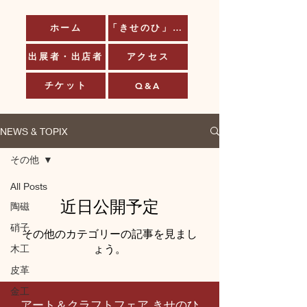
ホーム
「きせのひ」とは
出展者・出店者
アクセス
チケット
Q&A
NEWS & TOPIX
その他
All Posts
近日公開予定
陶磁
硝子
その他のカテゴリーの記事を見まし
ょう。
木工
皮革
金工
アート＆クラフトフェア きせのひ